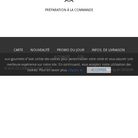
PRÉPARATION À LA COMMANDE
CARTE
NOUVEAUTÉ
PROMO DU JOUR
INFOS. DE LIVRAISON
ACTUALITÉ
CGV
aux gourmets d"asie utilise des cookies pour personnaliser votre visite et vous assurer une
meilleure expérience sur notre site. En continuant, vous acceptez notre utilisation des
© AUX GOURMETS D'ASIE 2019
Web by JH DESIGN
cookies. Pour en savoir plus,
cliquez ici
ACCEPTER
CARTE
0
PANIER
CONTACT