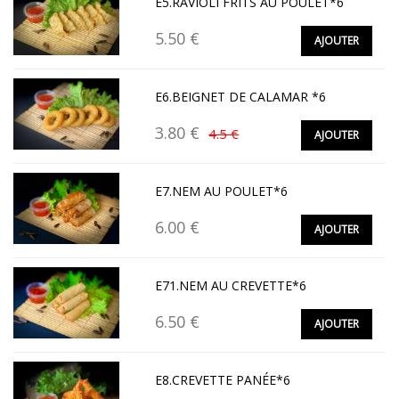
E5.RAVIOLI FRITS AU POULET*6
5.50 €
AJOUTER
E6.BEIGNET DE CALAMAR *6
3.80 €
4.5 €
AJOUTER
E7.NEM AU POULET*6
6.00 €
AJOUTER
E71.NEM AU CREVETTE*6
6.50 €
AJOUTER
E8.CREVETTE PANÉE*6